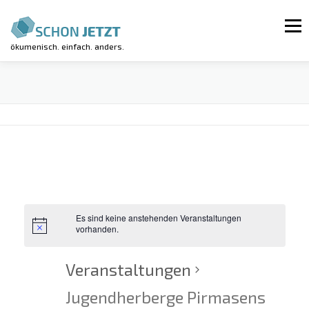
Zum
Inhalt
Menü
springen
ökumenisch. einfach. anders.
AKTUELLES
VERANSTALTUNGEN
REGIONALGRUPPEN
LUV-WORKSHOP
KIRCHE KUNTERBUNT
ÜBER UNS
Es sind keine anstehenden Veranstaltungen
vorhanden.
Veranstaltungen
Jugendherberge Pirmasens