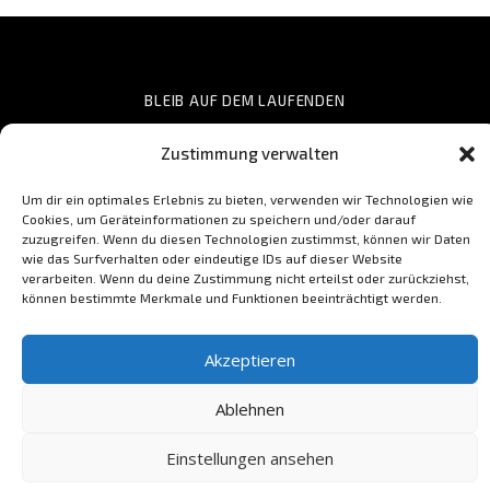
BLEIB AUF DEM LAUFENDEN
Zustimmung verwalten
Um dir ein optimales Erlebnis zu bieten, verwenden wir Technologien wie
Cookies, um Geräteinformationen zu speichern und/oder darauf
zuzugreifen. Wenn du diesen Technologien zustimmst, können wir Daten
wie das Surfverhalten oder eindeutige IDs auf dieser Website
verarbeiten. Wenn du deine Zustimmung nicht erteilst oder zurückziehst,
können bestimmte Merkmale und Funktionen beeinträchtigt werden.
Akzeptieren
Datenschutz & Cookies: Diese Website verwendet Cookies. Wenn du die
Ablehnen
Website weiterhin nutzt, stimmst du der Verwendung von Cookies zu.
Impressum
|
Datenschutzerklärung
| Copyright © 2018 SCHON
Weitere Informationen, beispielsweise zur Kontrolle von Cookies, findest
JETZT
du hier:
Cookie-Richtlinie
Einstellungen ansehen