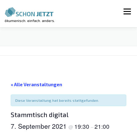
Zum
Inhalt
Menü
springen
ökumenisch. einfach. anders.
AKTUELLES
VERANSTALTUNGEN
REGIONALGRUPPEN
LUV-WORKSHOP
« Alle Veranstaltungen
KIRCHE KUNTERBUNT
ÜBER UNS
Diese Veranstaltung hat bereits stattgefunden.
Stammtisch digital
7. September 2021
19:30
21:00
@
–