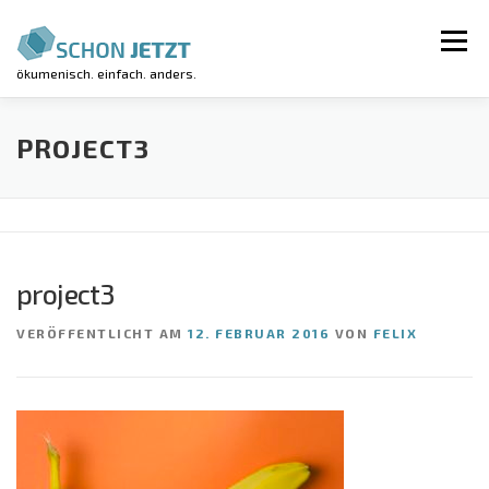
Zum
Inhalt
Menü
springen
ökumenisch. einfach. anders.
AKTUELLES
VERANSTALTUNGEN
PROJECT3
REGIONALGRUPPEN
LUV-WORKSHOP
project3
KIRCHE KUNTERBUNT
ÜBER UNS
VERÖFFENTLICHT AM
12. FEBRUAR 2016
VON
FELIX