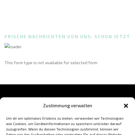
FRISCHE NACHRICHTEN VON UNS: SCHON JETZT
This form type is not available for selected form
Zustimmung verwalten
BLEIB AUF DEM LAUFENDEN
Um dir ein optimales Erlebnis zu bieten, verwenden wir Technologien
wie Cookies, um Geräteinformationen zu speichern und/oder darauf
zuzugreifen. Wenn du diesen Technologien zustimmst, können wir
Daten wie das Surfverhalten oder eindeutige IDs auf dieser Website