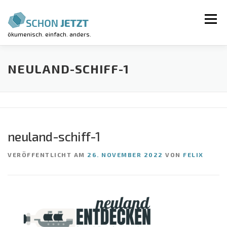
Zum
Inhalt
Menü
springen
ökumenisch. einfach. anders.
AKTUELLES
VERANSTALTUNGEN
NEULAND-SCHIFF-1
REGIONALGRUPPEN
LUV-WORKSHOP
neuland-schiff-1
KIRCHE KUNTERBUNT
ÜBER UNS
VERÖFFENTLICHT AM
26. NOVEMBER 2022
VON
FELIX