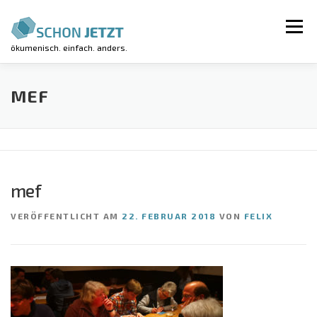
Zum
Inhalt
Menü
springen
ökumenisch. einfach. anders.
AKTUELLES
VERANSTALTUNGEN
MEF
REGIONALGRUPPEN
LUV-WORKSHOP
mef
KIRCHE KUNTERBUNT
ÜBER UNS
VERÖFFENTLICHT AM
22. FEBRUAR 2018
VON
FELIX