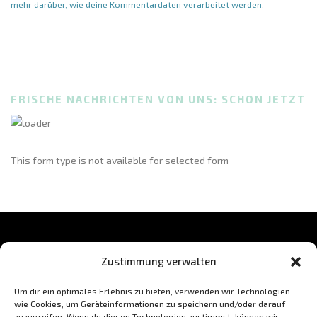
mehr darüber, wie deine Kommentardaten verarbeitet werden
.
FRISCHE NACHRICHTEN VON UNS: SCHON JETZT
This form type is not available for selected form
Zustimmung verwalten
BLEIB AUF DEM LAUFENDEN
Um dir ein optimales Erlebnis zu bieten, verwenden wir Technologien
wie Cookies, um Geräteinformationen zu speichern und/oder darauf
zuzugreifen. Wenn du diesen Technologien zustimmst, können wir