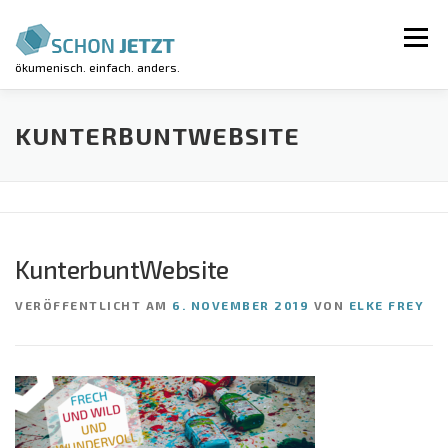
Zum
Inhalt
Menü
springen
ökumenisch. einfach. anders.
AKTUELLES
VERANSTALTUNGEN
KUNTERBUNTWEBSITE
REGIONALGRUPPEN
LUV-WORKSHOP
KunterbuntWebsite
KIRCHE KUNTERBUNT
ÜBER UNS
VERÖFFENTLICHT AM
6. NOVEMBER 2019
VON
ELKE FREY