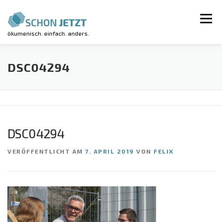
Zum
Inhalt
Menü
springen
ökumenisch. einfach. anders.
AKTUELLES
VERANSTALTUNGEN
DSC04294
REGIONALGRUPPEN
LUV-WORKSHOP
DSC04294
KIRCHE KUNTERBUNT
ÜBER UNS
VERÖFFENTLICHT AM
7. APRIL 2019
VON
FELIX