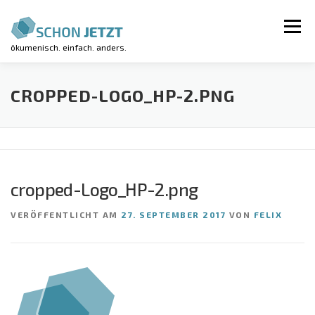
Zum
Inhalt
Menü
springen
ökumenisch. einfach. anders.
AKTUELLES
VERANSTALTUNGEN
CROPPED-LOGO_HP-2.PNG
REGIONALGRUPPEN
LUV-WORKSHOP
cropped-Logo_HP-2.png
KIRCHE KUNTERBUNT
ÜBER UNS
VERÖFFENTLICHT AM
27. SEPTEMBER 2017
VON
FELIX