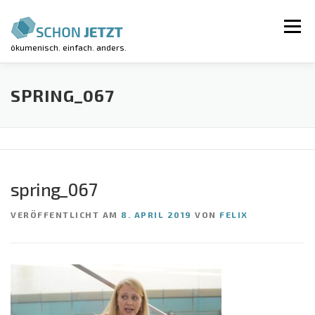
Zum
Inhalt
Menü
springen
ökumenisch. einfach. anders.
AKTUELLES
VERANSTALTUNGEN
SPRING_067
REGIONALGRUPPEN
LUV-WORKSHOP
spring_067
KIRCHE KUNTERBUNT
ÜBER UNS
VERÖFFENTLICHT AM
8. APRIL 2019
VON
FELIX