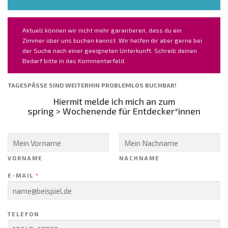
Aktuell können wir nicht mehr garantieren, dass du ein
Zimmer über uns buchen kannst. Wir helfen dir aber gerne bei
der Suche nach einer geeigneten Unterkunft. Schreib deinen
Bedarf bitte in das Kommentarfeld.
TAGESPÄSSE SIND WEITERHIN PROBLEMLOS BUCHBAR!
Hiermit melde ich mich an zum
spring > Wochenende für Entdecker*innen
VORNAME
NACHNAME
E-MAIL
*
TELEFON