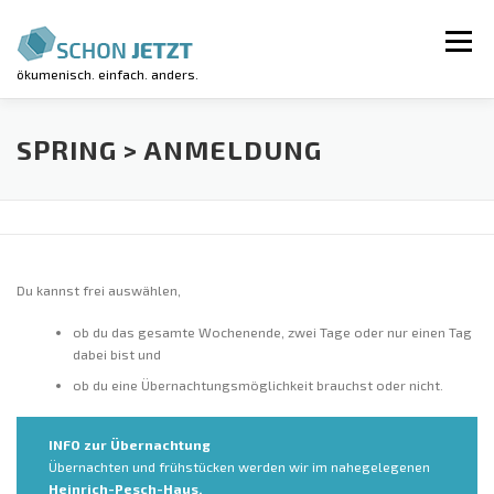
Zum
Inhalt
Menü
springen
ökumenisch. einfach. anders.
AKTUELLES
VERANSTALTUNGEN
SPRING > ANMELDUNG
REGIONALGRUPPEN
LUV-WORKSHOP
Du kannst frei auswählen,
KIRCHE KUNTERBUNT
ÜBER UNS
ob du das gesamte Wochenende, zwei Tage oder nur einen Tag
dabei bist und
ob du eine Übernachtungsmöglichkeit brauchst oder nicht.
INFO zur Übernachtung
Übernachten und frühstücken werden wir im nahegelegenen
Heinrich-Pesch-Haus.